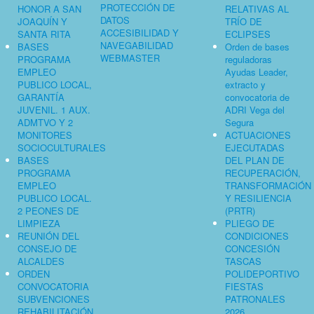
PROTECCIÓN DE
HONOR A SAN
RELATIVAS AL
DATOS
JOAQUÍN Y
TRÍO DE
ACCESIBILIDAD Y
SANTA RITA
ECLIPSES
NAVEGABILIDAD
BASES
Orden de bases
WEBMASTER
PROGRAMA
reguladoras
EMPLEO
Ayudas Leader,
PUBLICO LOCAL,
extracto y
GARANTÍA
convocatoria de
JUVENIL. 1 AUX.
ADRI Vega del
ADMTVO Y 2
Segura
MONITORES
ACTUACIONES
SOCIOCULTURALES
EJECUTADAS
BASES
DEL PLAN DE
PROGRAMA
RECUPERACIÓN,
EMPLEO
TRANSFORMACIÓN
PUBLICO LOCAL.
Y RESILIENCIA
2 PEONES DE
(PRTR)
LIMPIEZA
PLIEGO DE
REUNIÓN DEL
CONDICIONES
CONSEJO DE
CONCESIÓN
ALCALDES
TASCAS
ORDEN
POLIDEPORTIVO
CONVOCATORIA
FIESTAS
SUBVENCIONES
PATRONALES
REHABILITACIÓN
2026