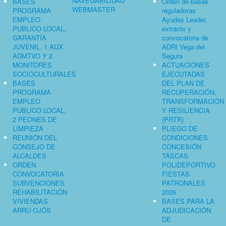
NAVEGABILIDAD
BASES
Orden de bases
WEBMASTER
PROGRAMA
reguladoras
EMPLEO
Ayudas Leader,
PUBLICO LOCAL,
extracto y
GARANTÍA
convocatoria de
JUVENIL. 1 AUX.
ADRI Vega del
ADMTVO Y 2
Segura
MONITORES
ACTUACIONES
SOCIOCULTURALES
EJECUTADAS
BASES
DEL PLAN DE
PROGRAMA
RECUPERACIÓN,
EMPLEO
TRANSFORMACIÓN
PUBLICO LOCAL.
Y RESILIENCIA
2 PEONES DE
(PRTR)
LIMPIEZA
PLIEGO DE
REUNIÓN DEL
CONDICIONES
CONSEJO DE
CONCESIÓN
ALCALDES
TASCAS
ORDEN
POLIDEPORTIVO
CONVOCATORIA
FIESTAS
SUBVENCIONES
PATRONALES
REHABILITACIÓN
2026
VIVIENDAS
BASES PARA LA
ARRU OJÓS
ADJUDICACIÓN
DE