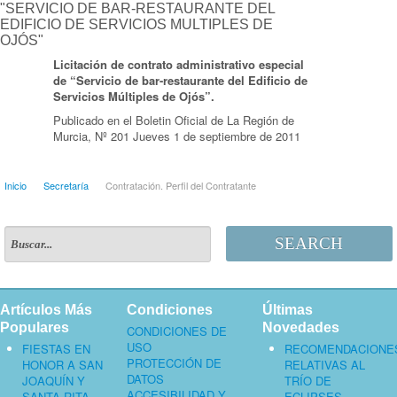
"SERVICIO DE BAR-RESTAURANTE DEL
EDIFICIO DE SERVICIOS MULTIPLES DE
OJÓS"
Licitación de contrato administrativo especial
de “Servicio de bar-restaurante del Edificio de
Servicios Múltiples de Ojós”.
Publicado en el Boletin Oficial de La Región de
Murcia, Nº 201 Jueves 1 de septiembre de 2011
Inicio
Secretaría
Contratación. Perfil del Contratante
SEARCH
Artículos Más
Condiciones
Últimas
Populares
Novedades
CONDICIONES DE
USO
FIESTAS EN
RECOMENDACIONE
PROTECCIÓN DE
HONOR A SAN
RELATIVAS AL
DATOS
JOAQUÍN Y
TRÍO DE
ACCESIBILIDAD Y
SANTA RITA
ECLIPSES