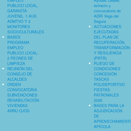
EMPLEO
Ayudas Leader,
PUBLICO LOCAL,
extracto y
GARANTÍA
convocatoria de
JUVENIL. 1 AUX.
ADRI Vega del
ADMTVO Y 2
Segura
MONITORES
ACTUACIONES
SOCIOCULTURALES
EJECUTADAS
BASES
DEL PLAN DE
PROGRAMA
RECUPERACIÓN,
EMPLEO
TRANSFORMACIÓN
PUBLICO LOCAL.
Y RESILIENCIA
2 PEONES DE
(PRTR)
LIMPIEZA
PLIEGO DE
REUNIÓN DEL
CONDICIONES
CONSEJO DE
CONCESIÓN
ALCALDES
TASCAS
ORDEN
POLIDEPORTIVO
CONVOCATORIA
FIESTAS
SUBVENCIONES
PATRONALES
REHABILITACIÓN
2026
VIVIENDAS
BASES PARA LA
ARRU OJÓS
ADJUDICACIÓN
DE
APROVECHAMIENT
APÍCOLA