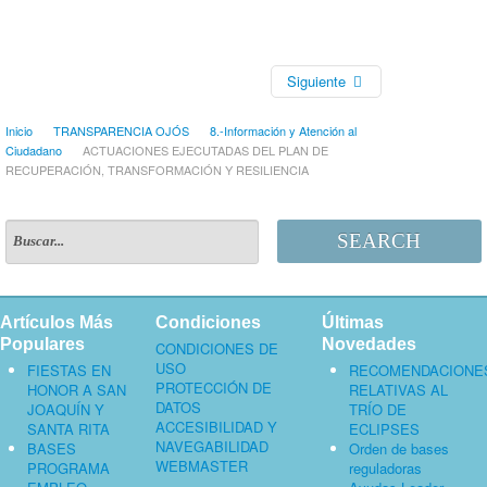
Siguiente
Inicio
TRANSPARENCIA OJÓS
8.-Información y Atención al
Ciudadano
ACTUACIONES EJECUTADAS DEL PLAN DE
RECUPERACIÓN, TRANSFORMACIÓN Y RESILIENCIA
SEARCH
Artículos Más
Condiciones
Últimas
Populares
Novedades
CONDICIONES DE
USO
FIESTAS EN
RECOMENDACIONE
PROTECCIÓN DE
HONOR A SAN
RELATIVAS AL
DATOS
JOAQUÍN Y
TRÍO DE
ACCESIBILIDAD Y
SANTA RITA
ECLIPSES
NAVEGABILIDAD
BASES
Orden de bases
WEBMASTER
PROGRAMA
reguladoras